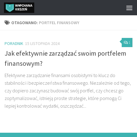
Przejdź do treści
OTAGOWANO:
PORTFEL FINANSOWY
1
PORADNIK
15 LISTOPADA 2024
Jak efektywnie zarządzać swoim portfelem
finansowym?
Efektywne zarządzanie finansami osobistymi to klucz do
stabilności i bezpieczeństwa finansowego. Niezależnie od tego,
czy dopiero zaczynasz budować swój portfel, czy chcesz go
zoptymalizować, istnieją proste strategie, które pomogą Ci
lepiej kontrolować wydatki, oszczędzać...