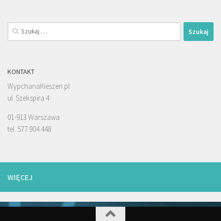
Szukaj:
KONTAKT
WypchanaKieszen.pl
ul. Szekspira 4
01-913 Warszawa
tel. 577 904 448
WIĘCEJ