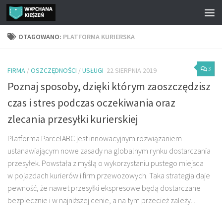
Przejdź do treści
OTAGOWANO:
PLATFORMA KURIERSKA
3
FIRMA
/
OSZCZĘDNOŚCI
/
USŁUGI
22 SIERPNIA 2019
Poznaj sposoby, dzięki którym zaoszczędzisz
czas i stres podczas oczekiwania oraz
zlecania przesyłki kurierskiej
Platforma ParcelABC jest innowacyjnym rozwiązaniem
ustanawiającym nowe zasady na globalnym rynku dostarczania
przesyłek. Powstała z myślą o wykorzystaniu pustego miejsca
w pojazdach kurierów i firm przewozowych. Taka strategia daje
pewność, że nawet przesyłki ekspresowe będą dostarczane
bezpiecznie i w najniższej cenie, a na tym przecież zależy...