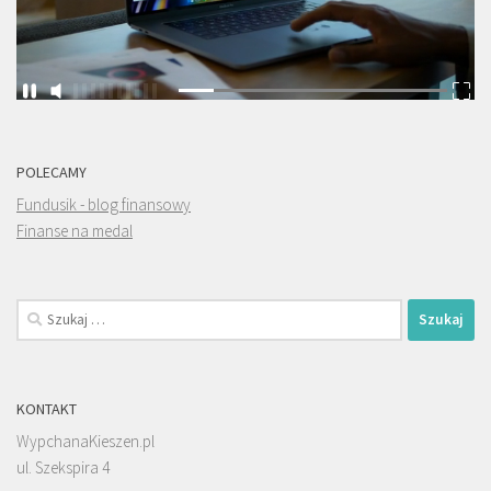
POLECAMY
Fundusik - blog finansowy
Finanse na medal
Szukaj:
KONTAKT
WypchanaKieszen.pl
ul. Szekspira 4