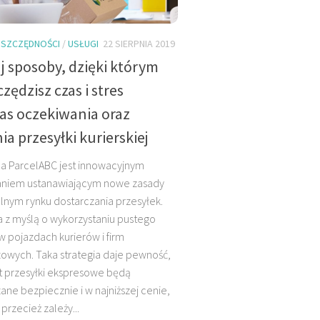
SZCZĘDNOŚCI
/
USŁUGI
22 SIERPNIA 2019
j sposoby, dzięki którym
zędzisz czas i stres
as oczekiwania oraz
ia przesyłki kurierskiej
a ParcelABC jest innowacyjnym
aniem ustanawiającym nowe zasady
lnym rynku dostarczania przesyłek.
 z myślą o wykorzystaniu pustego
w pojazdach kurierów i firm
owych. Taka strategia daje pewność,
t przesyłki ekspresowe będą
ane bezpiecznie i w najniższej cenie,
przecież zależy...