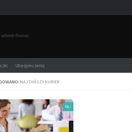
własne finanse.
czki
Ubezpieczenia
GOWANO:
NAJTAŃSZY KURIER
3