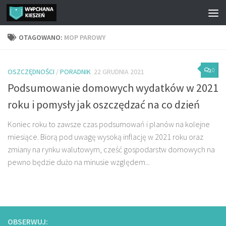
Przejdź do treści
OTAGOWANO:
MOP PAROWY
0
OSZCZĘDNOŚCI
/
PORADNIK
22 GRUDNIA 2021
Podsumowanie domowych wydatków w 2021
roku i pomysły jak oszczędzać na co dzień
Koniec roku to zawsze czas podsumowań i planów na kolejne
miesiące. Biorą pod uwagę wysoką inflację w 2021 roku oraz
zmiany na rynku walutowym, cześć gospodarstw domowych na
pewno będzie dużo na minusie względem...
OBSERWUJ: