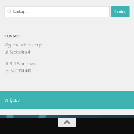
Szukaj:
KONTAKT
WypchanaKieszen.pl
ul. Szekspira 4
01-913 Warszawa
tel. 577 904 448
WIĘCEJ