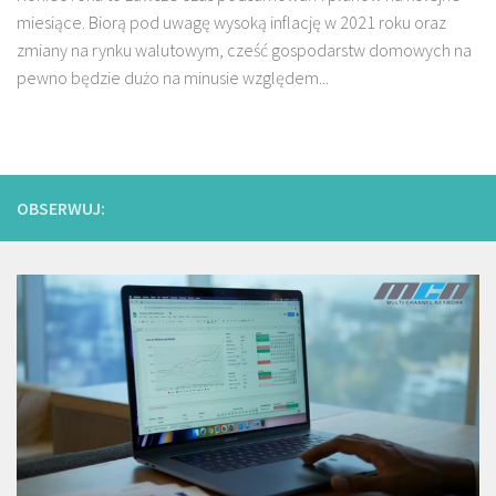
miesiące. Biorą pod uwagę wysoką inflację w 2021 roku oraz
zmiany na rynku walutowym, cześć gospodarstw domowych na
pewno będzie dużo na minusie względem...
OBSERWUJ: