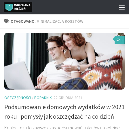
Przejdź do treści
OTAGOWANO:
MINIMALIZACJA KOSZTÓW
0
OSZCZĘDNOŚCI
/
PORADNIK
22 GRUDNIA 2021
Podsumowanie domowych wydatków w 2021
roku i pomysły jak oszczędzać na co dzień
Koniec roku to zawsze czas podsumowań i planów na kolejne