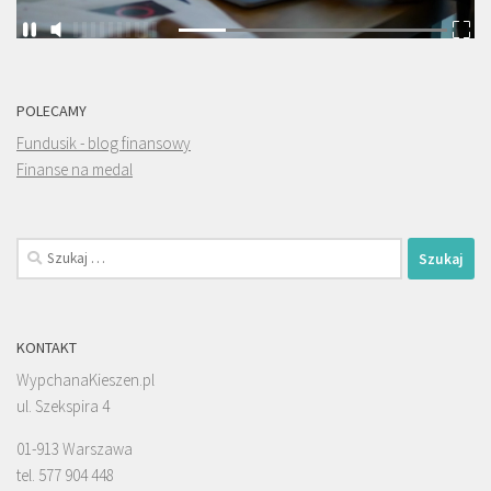
POLECAMY
Fundusik - blog finansowy
Finanse na medal
Szukaj:
KONTAKT
WypchanaKieszen.pl
ul. Szekspira 4
01-913 Warszawa
tel. 577 904 448