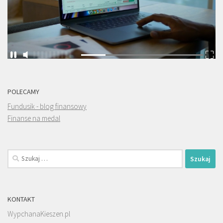
POLECAMY
Fundusik - blog finansowy
Finanse na medal
Szukaj:
KONTAKT
WypchanaKieszen.pl