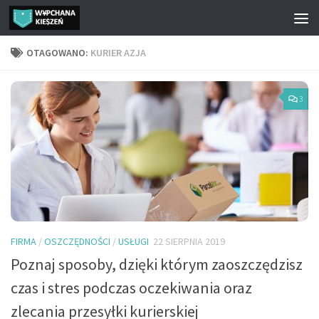
Przejdź do treści
OTAGOWANO:
KURIER AZJA
3
FIRMA
/
OSZCZĘDNOŚCI
/
USŁUGI
22 SIERPNIA 2019
Poznaj sposoby, dzięki którym zaoszczędzisz
czas i stres podczas oczekiwania oraz
zlecania przesyłki kurierskiej