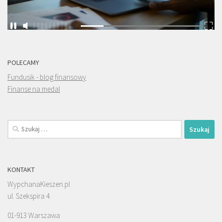
POLECAMY
Fundusik - blog finansowy
Finanse na medal
Szukaj:
KONTAKT
WypchanaKieszen.pl
ul. Szekspira 4
01-913 Warszawa