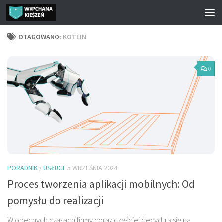
Przejdź do treści
OTAGOWANO:
KOTLIN
0
PORADNIK
/
USŁUGI
5 WRZEŚNIA 2024
Proces tworzenia aplikacji mobilnych: Od
pomysłu do realizacji
W obecnych czasach firmy coraz częściej decydują się na