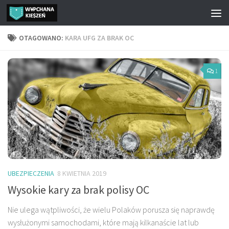
Przejdź do treści
OTAGOWANO:
KARA UFG ZA BRAK OC
1
UBEZPIECZENIA
8 KWIETNIA 2019
Wysokie kary za brak polisy OC
Nie ulega wątpliwości, że wielu Polaków porusza się naprawdę
wysłużonymi samochodami, które mają kilkanaście lat lub