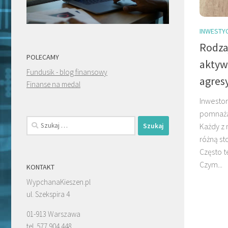
INWESTY
Rodza
POLECAMY
aktyw
Fundusik - blog finansowy
agres
Finanse na medal
Inwesto
pomnażać
Szukaj:
Każdy z 
różną st
Często te
Czym...
KONTAKT
WypchanaKieszen.pl
ul. Szekspira 4
01-913 Warszawa
tel. 577 904 448