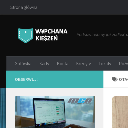
Strona główna
Przejdź do treści
Podpowiadamy jak zadbać o 
Gotówka
Karty
Konta
Kredyty
Lokaty
Poży
OBSERWUJ:
OTA