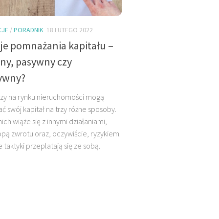
CJE
/
PORADNIK
18 LUTEGO 2022
je pomnażania kapitału –
ny, pasywny czy
ywny?
rzy na rynku nieruchomości mogą
 swój kapitał na trzy różne sposoby.
nich wiąże się z innymi działaniami,
opą zwrotu oraz, oczywiście, ryzykiem.
 taktyki przeplatają się ze sobą.