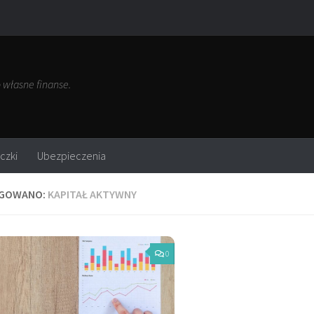
własne finanse.
czki
Ubezpieczenia
GOWANO:
KAPITAŁ AKTYWNY
0