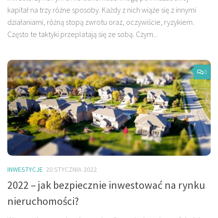
kapitał na trzy różne sposoby. Każdy z nich wiąże się z innymi
działaniami, różną stopą zwrotu oraz, oczywiście, ryzykiem.
Często te taktyki przeplatają się ze sobą. Czym...
0
INWESTYCJE
20 STYCZNIA 2022
2022 – jak bezpiecznie inwestować na rynku
nieruchomości?