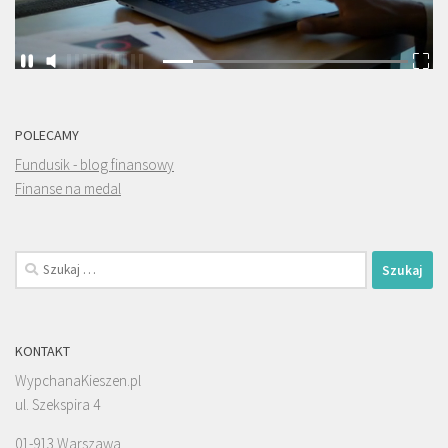
POLECAMY
Fundusik - blog finansowy
Finanse na medal
Szukaj:
KONTAKT
WypchanaKieszen.pl
ul. Szekspira 4
01-913 Warszawa