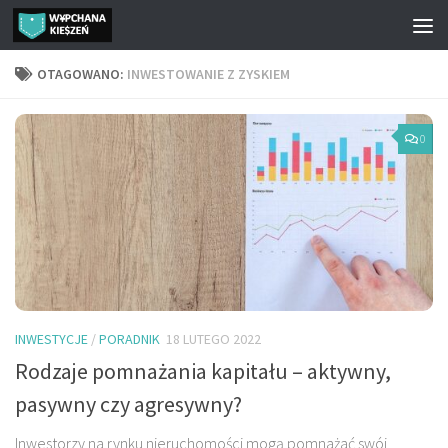
Przejdź do treści
OTAGOWANO:
INWESTOWANIE Z ZYSKIEM
0
INWESTYCJE
/
PORADNIK
18 LUTEGO 2022
Rodzaje pomnażania kapitału – aktywny,
pasywny czy agresywny?
Inwestorzy na rynku nieruchomości mogą pomnażać swój