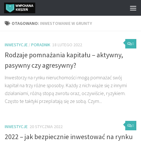
Przejdź do treści
OTAGOWANO:
INWESTOWANIE W GRUNTY
0
INWESTYCJE
/
PORADNIK
18 LUTEGO 2022
Rodzaje pomnażania kapitału – aktywny,
pasywny czy agresywny?
Inwestorzy na rynku nieruchomości mogą pomnażać swój
kapitał na trzy różne sposoby. Każdy z nich wiąże się z innymi
działaniami, różną stopą zwrotu oraz, oczywiście, ryzykiem.
Często te taktyki przeplatają się ze sobą. Czym...
0
INWESTYCJE
20 STYCZNIA 2022
2022 – jak bezpiecznie inwestować na rynku