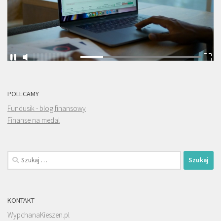
POLECAMY
Fundusik - blog finansowy
Finanse na medal
Szukaj:
KONTAKT
WypchanaKieszen.pl