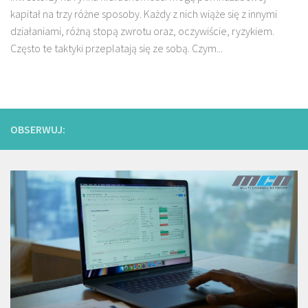
kapitał na trzy różne sposoby. Każdy z nich wiąże się z innymi
działaniami, różną stopą zwrotu oraz, oczywiście, ryzykiem.
Często te taktyki przeplatają się ze sobą. Czym...
OBSERWUJ: