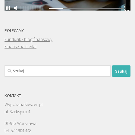
POLECAMY
Fundusik - blog finansowy
Finanse na medal
Szukaj:
KONTAKT
WypchanaKieszen.pl
ul. Szekspira 4
01-913 Warszawa
tel. 577 904 448