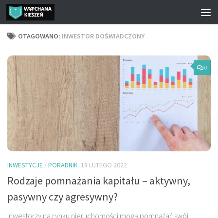
Przejdź do treści
OTAGOWANO:
INWESTOR DOŚWIADCZONY
0
INWESTYCJE
/
PORADNIK
18 LUTEGO 2022
Rodzaje pomnażania kapitału – aktywny,
pasywny czy agresywny?
Inwestorzy na rynku nieruchomości mogą pomnażać swój