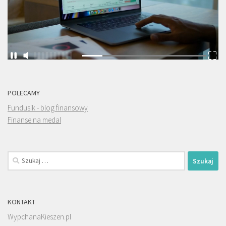
POLECAMY
Fundusik - blog finansowy
Finanse na medal
Szukaj:
KONTAKT
WypchanaKieszen.pl