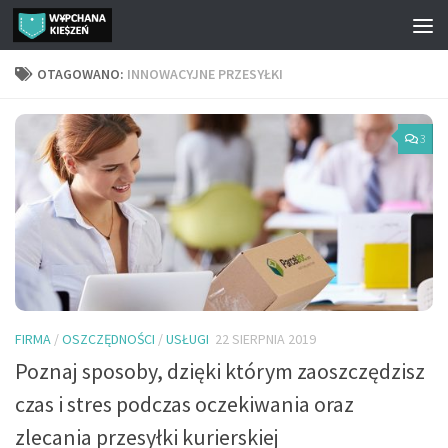
Przejdź do treści
OTAGOWANO:
INNOWACYJNE PRZESYŁKI
3
FIRMA
/
OSZCZĘDNOŚCI
/
USŁUGI
22 SIERPNIA 2019
Poznaj sposoby, dzięki którym zaoszczędzisz
czas i stres podczas oczekiwania oraz
zlecania przesyłki kurierskiej