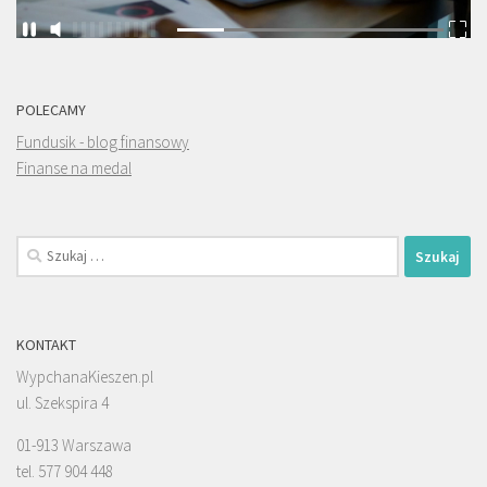
POLECAMY
Fundusik - blog finansowy
Finanse na medal
Szukaj:
KONTAKT
WypchanaKieszen.pl
ul. Szekspira 4
01-913 Warszawa
tel. 577 904 448