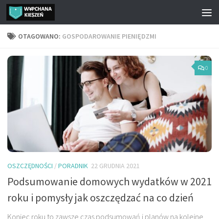
Przejdź do treści
OTAGOWANO:
GOSPODAROWANIE PIENIĘDZMI
0
OSZCZĘDNOŚCI
/
PORADNIK
22 GRUDNIA 2021
Podsumowanie domowych wydatków w 2021
roku i pomysły jak oszczędzać na co dzień
Koniec roku to zawsze czas podsumowań i planów na kolejne