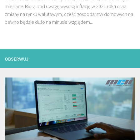
miesiące. Biorą pod uwagę wysoką inflację w 2021 roku oraz
zmiany na rynku walutowym, cześć gospodarstw domowych na
pewno będzie dużo na minusie względem...
OBSERWUJ: