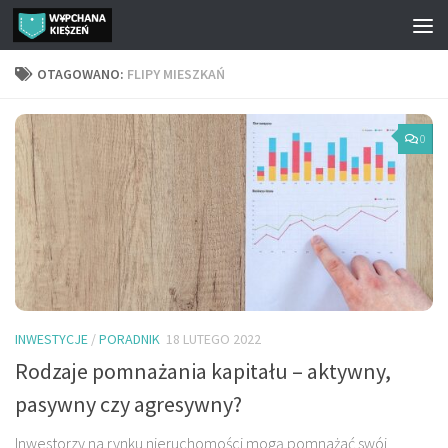
Przejdź do treści
OTAGOWANO:
FLIPY MIESZKAŃ
0
INWESTYCJE
/
PORADNIK
18 LUTEGO 2022
Rodzaje pomnażania kapitału – aktywny,
pasywny czy agresywny?
Inwestorzy na rynku nieruchomości mogą pomnażać swój