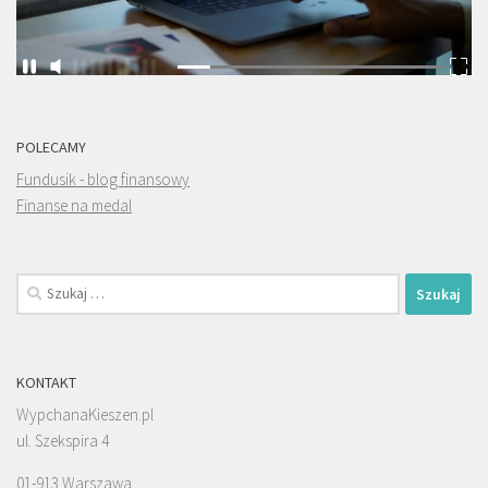
POLECAMY
Fundusik - blog finansowy
Finanse na medal
Szukaj:
KONTAKT
WypchanaKieszen.pl
ul. Szekspira 4
01-913 Warszawa