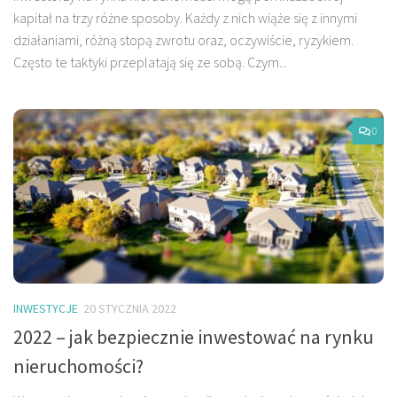
kapitał na trzy różne sposoby. Każdy z nich wiąże się z innymi
działaniami, różną stopą zwrotu oraz, oczywiście, ryzykiem.
Często te taktyki przeplatają się ze sobą. Czym...
0
INWESTYCJE
20 STYCZNIA 2022
2022 – jak bezpiecznie inwestować na rynku
nieruchomości?