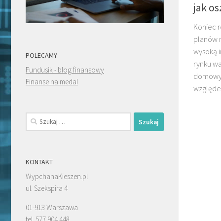
jak o
Koniec 
planów n
wysoką i
POLECAMY
rynku w
Fundusik - blog finansowy
domowyc
Finanse na medal
względe
Szukaj:
KONTAKT
WypchanaKieszen.pl
ul. Szekspira 4
01-913 Warszawa
tel. 577 904 448