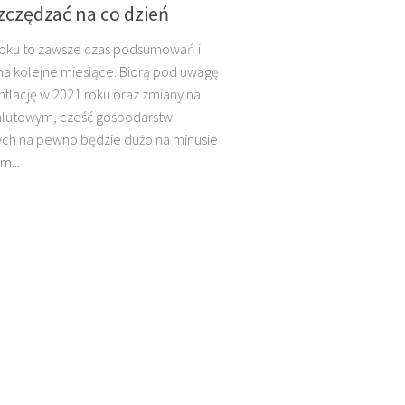
szczędzać na co dzień
roku to zawsze czas podsumowań i
a kolejne miesiące. Biorą pod uwagę
nflację w 2021 roku oraz zmiany na
alutowym, cześć gospodarstw
h na pewno będzie dużo na minusie
m...