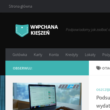
Strona główna
Przejdź do treści
Podpowiadamy jak zadbać o 
Gotówka
Karty
Konta
Kredyty
Lokaty
Poży
OBSERWUJ:
OTA
OSZCZĘD
Pods
wydat