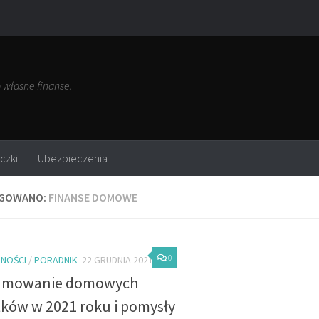
własne finanse.
czki
Ubezpieczenia
GOWANO:
FINANSE DOMOWE
0
NOŚCI
/
PORADNIK
22 GRUDNIA 2021
umowanie domowych
ków w 2021 roku i pomysły