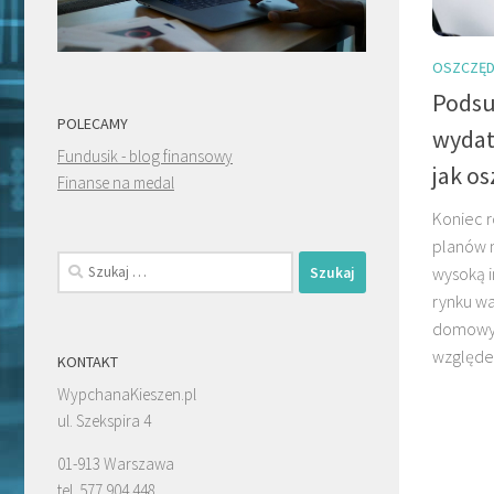
OSZCZĘD
Pods
POLECAMY
wydat
Fundusik - blog finansowy
jak o
Finanse na medal
Koniec 
planów n
Szukaj:
wysoką i
rynku w
domowyc
względe
KONTAKT
WypchanaKieszen.pl
ul. Szekspira 4
01-913 Warszawa
tel. 577 904 448