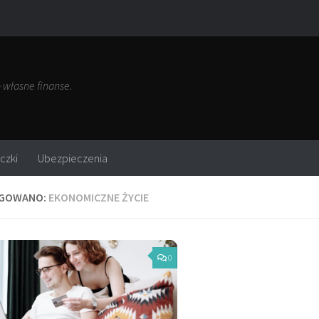
własne finanse.
czki
Ubezpieczenia
GOWANO:
EKONOMICZNE ŻYCIE
0