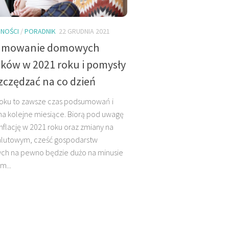
NOŚCI
/
PORADNIK
22 GRUDNIA 2021
umowanie domowych
ków w 2021 roku i pomysły
szczędzać na co dzień
roku to zawsze czas podsumowań i
a kolejne miesiące. Biorą pod uwagę
nflację w 2021 roku oraz zmiany na
alutowym, cześć gospodarstw
h na pewno będzie dużo na minusie
m...