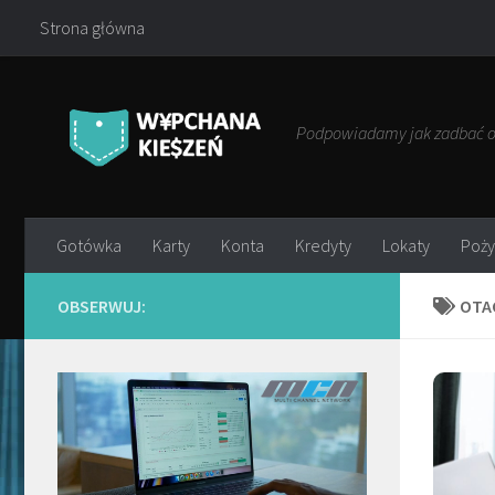
Strona główna
Przejdź do treści
Podpowiadamy jak zadbać o 
Gotówka
Karty
Konta
Kredyty
Lokaty
Poży
OBSERWUJ:
OTA