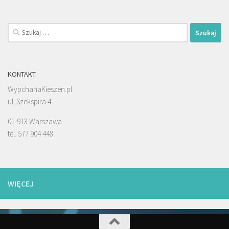
Szukaj:
KONTAKT
WypchanaKieszen.pl
ul. Szekspira 4
01-913 Warszawa
tel. 577 904 448
WIĘCEJ