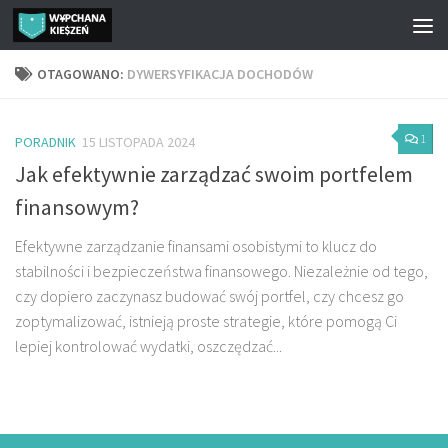
Przejdź do treści
OTAGOWANO:
DYWERSYFIKACJA DOCHODÓW
1
PORADNIK
15 LISTOPADA 2024
Jak efektywnie zarządzać swoim portfelem
finansowym?
Efektywne zarządzanie finansami osobistymi to klucz do
stabilności i bezpieczeństwa finansowego. Niezależnie od tego,
czy dopiero zaczynasz budować swój portfel, czy chcesz go
zoptymalizować, istnieją proste strategie, które pomogą Ci
lepiej kontrolować wydatki, oszczędzać...