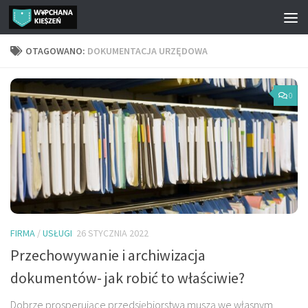
Przejdź do treści
OTAGOWANO:
DOKUMENTACJA URZĘDOWA
0
FIRMA
/
USŁUGI
26 STYCZNIA 2022
Przechowywanie i archiwizacja
dokumentów- jak robić to właściwie?
Dobrze prosperujące przedsiębiorstwa muszą we własnym