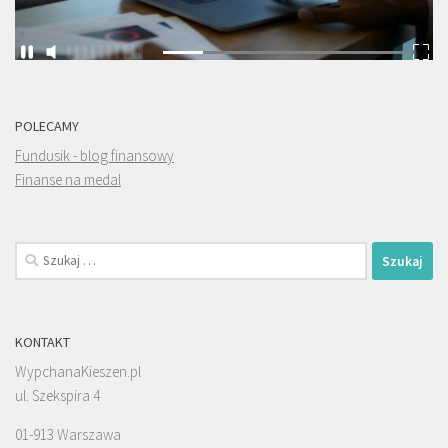
POLECAMY
Fundusik - blog finansowy
Finanse na medal
Szukaj:
KONTAKT
WypchanaKieszen.pl
ul. Szekspira 4
01-913 Warszawa