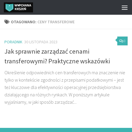
Przejdź do treści
OTAGOWANO:
CENY TRANSFEROWE
0
PORADNIK
30 LISTOPADA 2023
Jak sprawnie zarządzać cenami
transferowymi? Praktyczne wskazówki
Określenie odpowiednich cen transferowych ma znaczenie nie
tylko w kontekście zgodności z przepisami podatkowymi – jest
też kluczowe dla efektywności operacyjnej przedsiębiorstwa
działającego na różnych rynkach. W poniższym artykule
wyjaśniamy, w jaki sposób zarządzać...