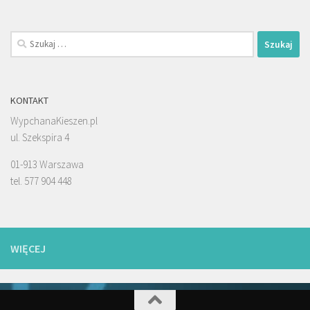
Szukaj:
KONTAKT
WypchanaKieszen.pl
ul. Szekspira 4
01-913 Warszawa
tel. 577 904 448
WIĘCEJ