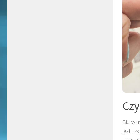
Czy
Biuro I
jest z
instyt