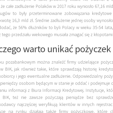
 że całe zadłużenie Polaków w 2017 roku wyniosło 67,16 mld 
ugów to były przeterminowane zobowiązania kredytowe
kwotę 16,3 mld zł. Średnie zadłużenie jednej osoby wynosiło 
odać, że 56% dłużników to byli Polacy w wieku 35-54 lata, 
 tego przedziału wiekowego musiała zmagać się z kłopotami
czego warto unikać pożyczek 
ku pozabankowym można znaleźć firmy udzielające pożycze
 w BIK, jak również takie, które sprawdzają historię kredy
obiorcy i jego ewentualne zadłużenie. Odpowiedzialny poż
pieniędzy osobom będącym w stanie je oddać i podejmuje d
niu informacji z Biura Informacji Kredytowej. Instytucje, któ
 BIK, też nie zawsze pożyczają pieniądze bez sprawdze
odawcy najczęściej weryfikują klientów w innych rejestrac
ście na rynku działają także firmy pożyczkowe, które c