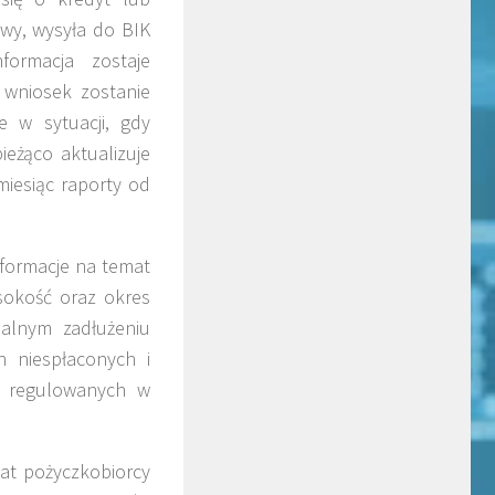
wy, wysyła do BIK
formacja zostaje
 wniosek zostanie
e w sytuacji, gdy
ieżąco aktualizuje
iesiąc raporty od
formacje na temat
ysokość oraz okres
ualnym zadłużeniu
h niespłaconych i
h regulowanych w
at pożyczkobiorcy