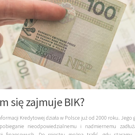
m się zajmuje BIK?
nformacji Kredytowej działa w Polsce już od 2000 roku. Jeg
apobieganie nieodpowiedzialnemu i nadmiernemu zadłuża
ucji finansowych. Do rejestru można trafić, gdy staramy