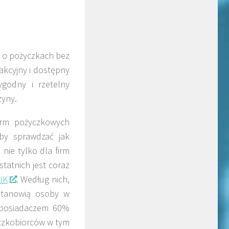
e o pożyczkach bez
akcyjny i dostępny
ygodny i rzetelny
zyny.
irm pożyczkowych
aby sprawdzać jak
nie tylko dla firm
tatnich jest coraz
IK
. Według nich,
stanowią osoby w
t posiadaczem 60%
czkobiorców w tym