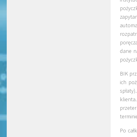
pożycz
zapyta
automa
rozpat
poręcza
dane na
pożycz
BIK pr
ich poż
spłaty
klient
przete
termini
Po cał