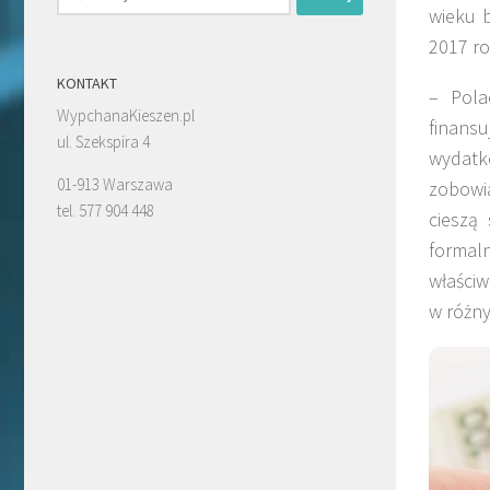
wieku b
2017 ro
KONTAKT
– Pola
WypchanaKieszen.pl
finansu
ul. Szekspira 4
wydatk
01-913 Warszawa
zobowi
tel. 577 904 448
cieszą
formal
właściw
w różny