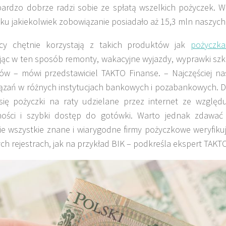
ardzo dobrze radzi sobie ze spłatą wszelkich pożyczek. W
ku jakiekolwiek zobowiązanie posiadało aż 15,3 mln naszyc
cy chętnie korzystają z takich produktów jak
pożyczk
jąc w ten sposób remonty, wakacyjne wyjazdy, wyprawki szko
ów – mówi przedstawiciel TAKTO Finanse. – Najczęściej na
ązań w różnych instytucjach bankowych i pozabankowych. D
 się pożyczki na raty udzielane przez internet ze wzglę
ności i szybki dostęp do gotówki. Warto jednak zdawać
ie wszystkie znane i wiarygodne firmy pożyczkowe weryfiku
ch rejestrach, jak na przykład BIK – podkreśla ekspert TAKT