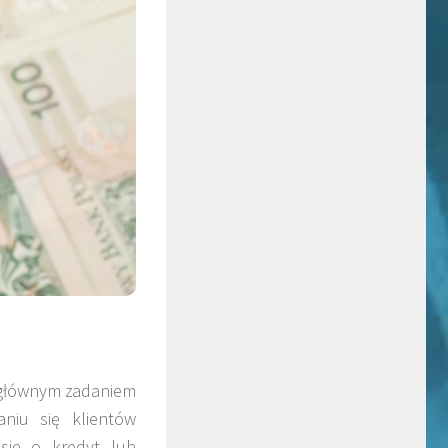
o głównym zadaniem
niu się klientów
 się o kredyt lub