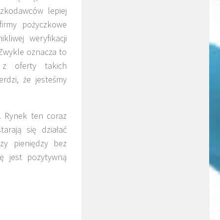
czkodawców lepiej
firmy pożyczkowe
liwej weryfikacji
Zwykle oznacza to
z oferty takich
rdzi, że jesteśmy
. Rynek ten coraz
arają się działać
zy pieniędzy bez
dę jest pozytywną