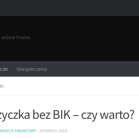
własne finanse.
czki
Ubezpieczenia
KI
yczka bez BIK – czy warto?
ORADCA FINANSOWY
·
29 MARCA 2018