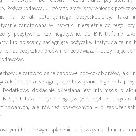
kę. Pożyczkodawca, u którego złożyliśmy wniosek pożyczko
nie na temat potencjalnego pożyczkobiorcy. Taka in
tycznie zanotowana w instytucji niezależnie od tego, czy
rzony pozytywnie, czy negatywnie. Do BIK trafiamy takż
my lub spłacamy zaciągniętą pożyczkę. Instytucja ta na b
 temat pożyczkobiorców i ich zobowiązań, otrzymując co m
kodawców.
zechowuje zarówno dane osobowe pożyczkobiorców, jak i in
yczek (np. data zaciągnięcia zobowiązania, jego rodzaj, w
). Dodatkowo dokładnie określana jest informacja o akt
a. BIK jest bazą danych negatywnych, czyli o pożyczkac
rminowanych, ale również pozytywnych – o zadłużeniac
e.
kowitym i terminowym spłaceniu zobowiązania dane na tem