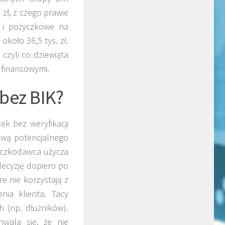
zł, z czego prawie
 i pożyczkowe na
około 36,5 tys. zł.
czyli co dziewiąta
 finansowymi.
bez BIK?
k bez weryfikacji
tową potencjalnego
yczkodawca użycza
ecyzję dopiero po
re nie korzystają z
nia klienta. Tacy
h (np. dłużników).
hwalą się, że nie