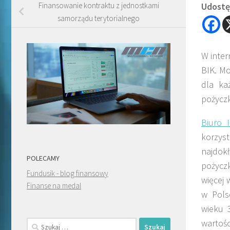
Udostęp
Finansowanie kontraktu z jednostkami
samorządu terytorialnego
W inter
BIK. Mo
dla ka
pożyczk
Biuro I
korzys
najdokł
POLECAMY
pożyczk
Fundusik - blog finansowy
więcej 
Finanse na medal
w Pols
wieku 
wartoś
Szukaj: