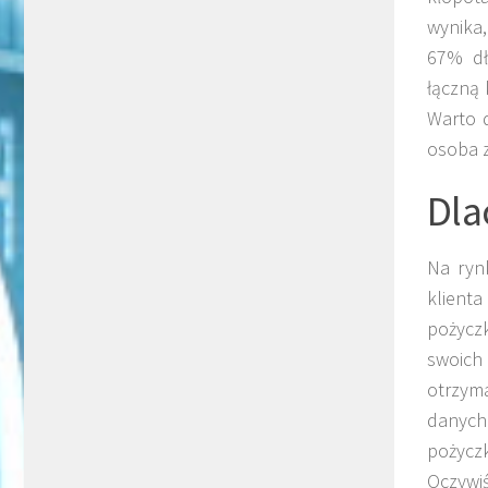
wynika,
67% dł
łączną 
Warto d
osoba z
Dla
Na ryn
klienta
pożyczk
swoich 
otrzyma
danych
pożyczk
Oczywi