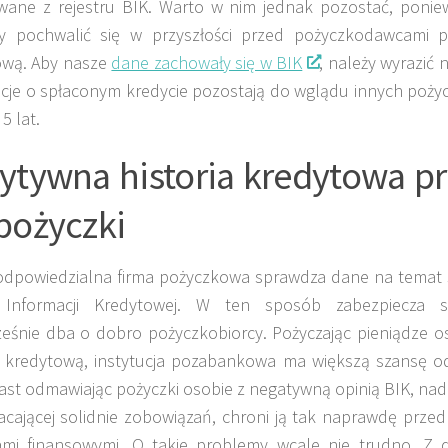
wane z rejestru BIK. Warto w nim jednak pozostać, poni
 pochwalić się w przyszłości przed pożyczkodawcami po
ową. Aby nasze
dane zachowały się w BIK
, należy wyrazić 
acje o spłaconym kredycie pozostają do wglądu innych poż
5 lat.
ytywna historia kredytowa p
pożyczki
odpowiedzialna firma pożyczkowa sprawdza dane na temat 
 Informacji Kredytowej. W ten sposób zabezpiecza s
eśnie dba o dobro pożyczkobiorcy. Pożyczając pieniądze o
ą kredytową, instytucja pozabankowa ma większą szansę od
st odmawiając pożyczki osobie z negatywną opinią BIK, nad
łacającej solidnie zobowiązań, chroni ją tak naprawdę przed
ami finansowymi. O takie problemy wcale nie trudno. Z