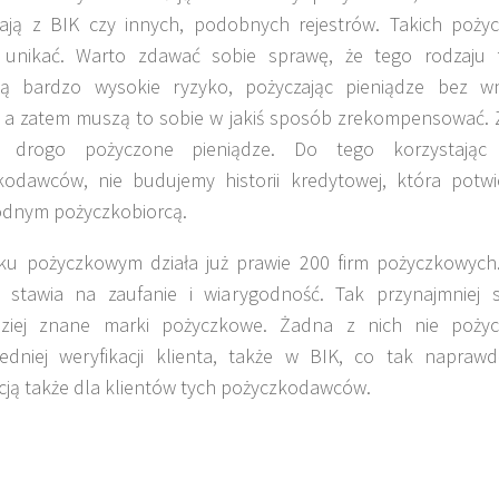
tają z BIK czy innych, podobnych rejestrów. Takich poży
 unikać. Warto zdawać sobie sprawę, że tego rodzaju 
ą bardzo wysokie ryzyko, pożyczając pieniądze bez wnik
, a zatem muszą to sobie w jakiś sposób zrekompensować. 
 drogo pożyczone pieniądze. Do tego korzystając 
kodawców, nie budujemy historii kredytowej, która potwie
odnym pożyczkobiorcą.
ku pożyczkowym działa już prawie 200 firm pożyczkowych
j stawia na zaufanie i wiarygodność. Tak przynajmniej st
dziej znane marki pożyczkowe. Żadna z nich nie pożyc
edniej weryfikacji klienta, także w BIK, co tak napraw
ją także dla klientów tych pożyczkodawców.