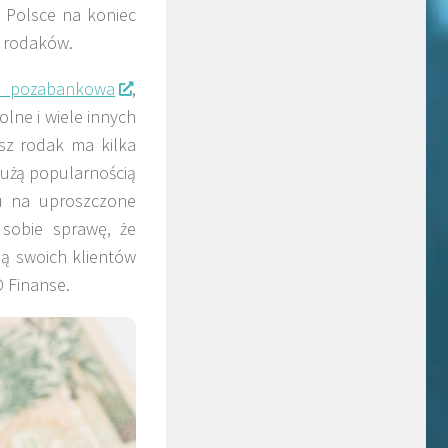
 Polsce na koniec
h rodaków.
a pozabankowa
,
lne i wiele innych
sz rodak ma kilka
użą popularnością
du na uproszczone
 sobie sprawę, że
ją swoich klientów
O Finanse.