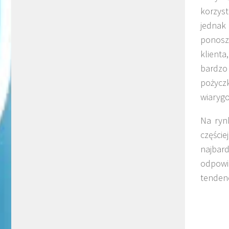
korzys
jednak
ponosz
klienta
bardzo
pożycz
wiaryg
Na ryn
częście
najbar
odpowi
tendenc