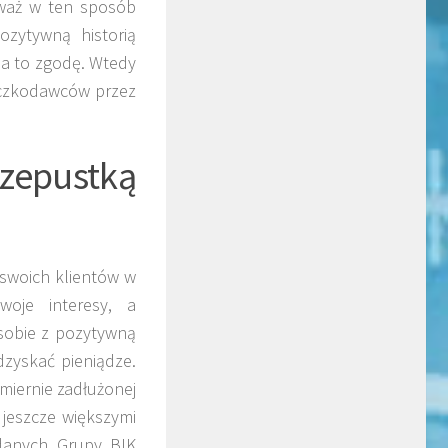
eważ w ten sposób
zytywną historią
na to zgodę. Wtedy
yczkodawców przez
rzepustką
swoich klientów w
woje interesy, a
sobie z pozytywną
zyskać pieniądze.
miernie zadłużonej
 jeszcze większymi
 danych Grupy BIK