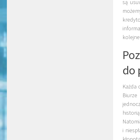
są usu
możemy
kredyt
inform
kolejne 
Poz
do 
Każda 
Biurze
jednocz
histori
Natomia
i niesp
kłopot