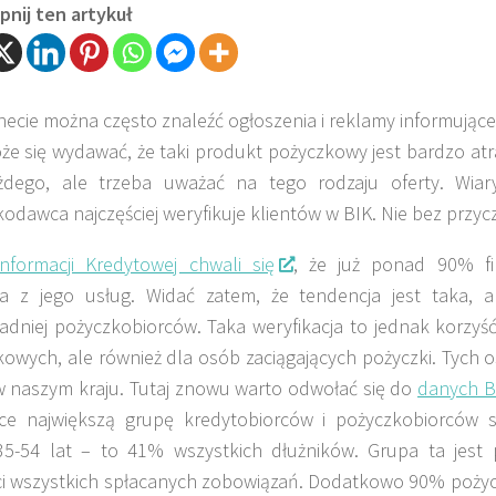
nij ten artykuł
necie można często znaleźć ogłoszenia i reklamy informując
że się wydawać, że taki produkt pożyczkowy jest bardzo atr
żdego, ale trzeba uważać na tego rodzaju oferty. Wiar
odawca najczęściej weryfikuje klientów w BIK. Nie bez przyc
nformacji Kredytowej chwali się
, że już ponad 90% f
ta z jego usług. Widać zatem, że tendencja jest taka, 
adniej pożyczkobiorców. Taka weryfikacja to jednak korzyść 
owych, ale również dla osób zaciągających pożyczki. Tych os
w naszym kraju. Tutaj znowu warto odwołać się do
danych B
ce największą grupę kredytobiorców i pożyczkobiorców 
35-54 lat – to 41% wszystkich dłużników. Grupa ta jes
ci wszystkich spłacanych zobowiązań. Dodatkowo 90% poży