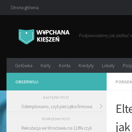
Strona główna
Przejdź do treści
Podpowiadamy jak zadbać o 
Gotówka
Karty
Konta
Kredyty
Lokaty
Poży
OBSERWUJ:
PORADN
NASTĘPNY POST
Elt
Ostemplowano, czyli pieczątka firmowa
POPRZEDNI POST
jak
Rekrutacja we Wrocławiu na 110% czyli