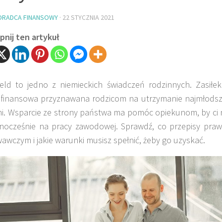
ORADCA FINANSOWY
·
22 STYCZNIA 2021
nij ten artykuł
geld to jedno z niemieckich świadczeń rodzinnych. Zasił
finansowa przyznawana rodzicom na utrzymanie najmłodszyc
i. Wsparcie ze strony państwa ma pomóc opiekunom, by ci n
wnocześnie na pracy zawodowej. Sprawdź, co przepisy praw
wczym i jakie warunki musisz spełnić, żeby go uzyskać.