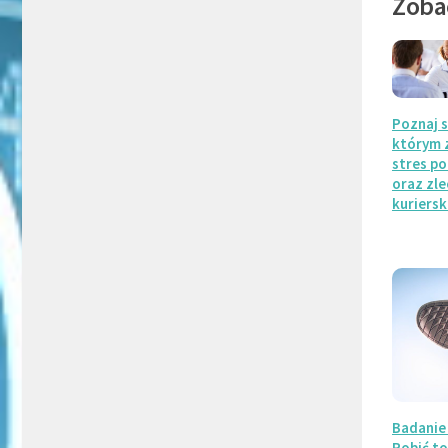
Zoba
Poznaj s
którym 
stres p
oraz zle
kuriersk
Badanie
Robić to