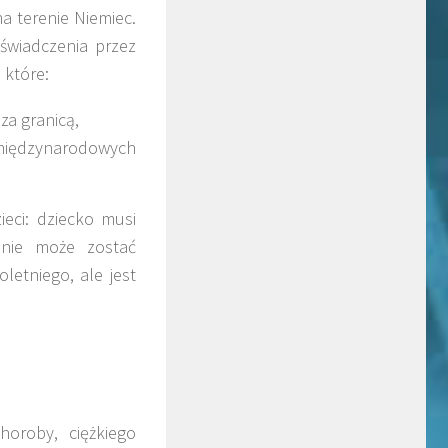
a terenie Niemiec.
e świadczenia przez
 które:
za granicą,
 międzynarodowych
eci: dziecko musi
enie może zostać
etniego, ale jest
oroby, ciężkiego