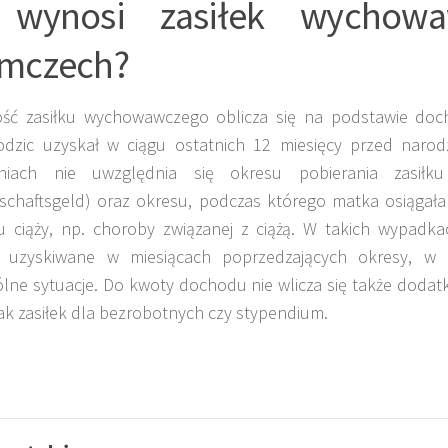
e wynosi zasiłek wychow
mczech?
ść zasiłku wychowawczego oblicza się na podstawie doc
odzic uzyskał w ciągu ostatnich 12 miesięcy przed narod
eniach nie uwzględnia się okresu pobierania zasiłku
schaftsgeld) oraz okresu, podczas którego matka osiągała
 ciąży, np. choroby związanej z ciążą. W takich wypadka
i uzyskiwane w miesiącach poprzedzających okresy, w k
lne sytuacje. Do kwoty dochodu nie wlicza się także doda
jak zasiłek dla bezrobotnych czy stypendium.