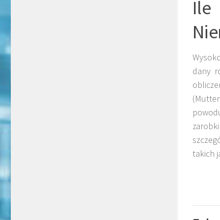
Il
Nie
Wysoko
dany r
oblicz
(Mutter
powodu
zarobk
szczegó
takich 