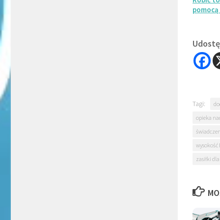
pomocą 
Udostęp
Tagi:
do
opieka na
świadczen
wysokość 
zasiłki d
MO