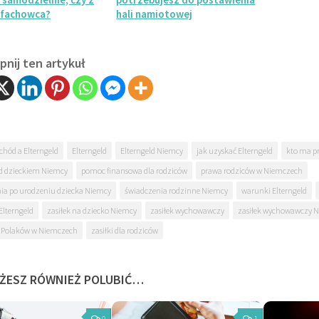
fachowca?
hali namiotowej
nij ten artykuł
chód a Elterngeld
Elterngeld
Elterngeld Niemcy
jak uzyskać Elterngeld
kto ma pr
d dzieckiem Niemcy
pomoc finansowa dla rodziców
prawa rodziców w Niemczech
ia po urodzeniu dziecka Niemcy
świadczenia rodzinne Niemcy
warunki Elterngeld
Elterngeld
zasiłek na dziecko Niemcy
zasiłek wychowawczy
zasiłek wychowawczy 
la Polaków w Niemczech
zasiłki dla rodziców
ŻESZ RÓWNIEŻ POLUBIĆ…
0
1