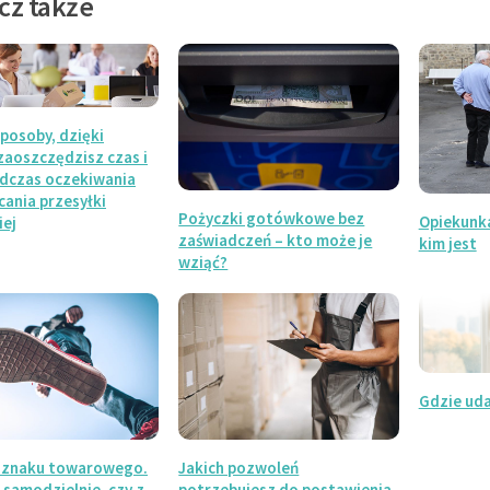
cz także
posoby, dzięki
zaoszczędzisz czas i
odczas oczekiwania
cania przesyłki
Pożyczki gotówkowe bez
Opiekunka
iej
zaświadczeń – kto może je
kim jest
wziąć?
Gdzie uda
 znaku towarowego.
Jakich pozwoleń
 samodzielnie, czy z
potrzebujesz do postawienia