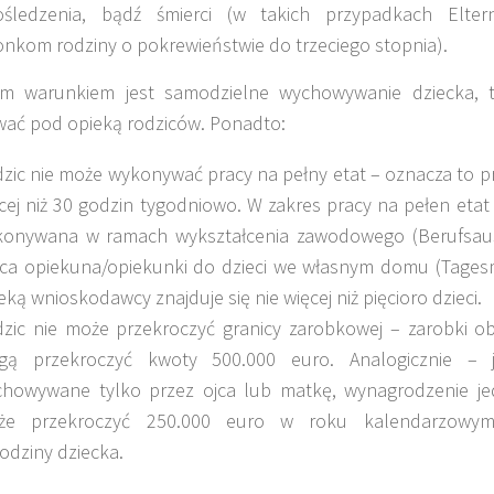
śledzenia, bądź śmierci (w takich przypadkach Eltern
onkom rodziny o pokrewieństwie do trzeciego stopnia).
ym warunkiem jest samodzielne wychowywanie dziecka, t
wać pod opieką rodziców. Ponadto:
zic nie może wykonywać pracy na pełny etat – oznacza to pr
cej niż 30 godzin tygodniowo. W zakres pracy na pełen etat
onywana w ramach wykształcenia zawodowego (Berufsaus
ca opiekuna/opiekunki do dzieci we własnym domu (Tagesm
eką wnioskodawcy znajduje się nie więcej niż pięcioro dzieci.
zic nie może przekroczyć granicy zarobkowej – zarobki ob
gą przekroczyć kwoty 500.000 euro. Analogicznie – je
howywane tylko przez ojca lub matkę, wynagrodzenie je
że przekroczyć 250.000 euro w roku kalendarzowym
odziny dziecka.