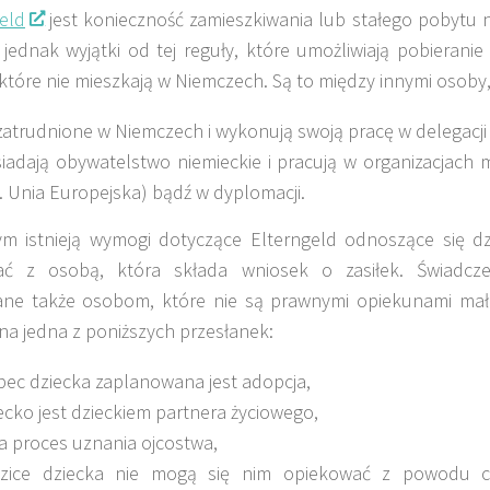
eld
jest konieczność zamieszkiwania lub stałego pobytu n
ą jednak wyjątki od tej reguły, które umożliwiają pobierani
które nie mieszkają w Niemczech. Są to między innymi osoby,
zatrudnione w Niemczech i wykonują swoją pracę w delegacji 
iadają obywatelstwo niemieckie i pracują w organizacjach
. Unia Europejska) bądź w dyplomacji.
m istnieją wymogi dotyczące Elterngeld odnoszące się dzi
ać z osobą, która składa wniosek o zasiłek. Świadcz
ane także osobom, które nie są prawnymi opiekunami małol
na jedna z poniższych przesłanek:
ec dziecka zaplanowana jest adopcja,
ecko jest dzieckiem partnera życiowego,
a proces uznania ojcostwa,
dzice dziecka nie mogą się nim opiekować z powodu ch