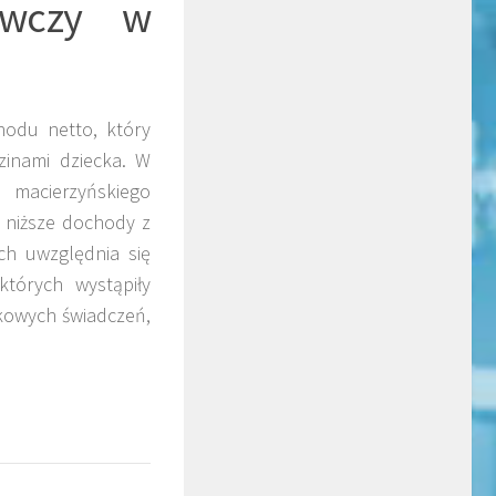
awczy w
hodu netto, który
zinami dziecka. W
 macierzyńskiego
 niższe dochody z
ch uwzględnia się
tórych wystąpiły
tkowych świadczeń,