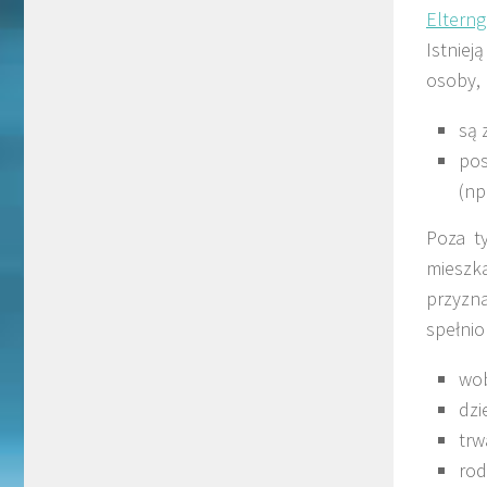
Elterng
Istniej
osoby, 
są 
pos
(np
Poza ty
mieszk
przyzn
spełnio
wob
dzi
trw
ro