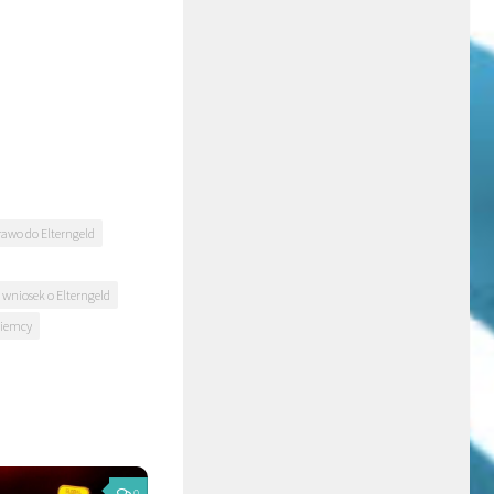
awo do Elterngeld
wniosek o Elterngeld
Niemcy
0