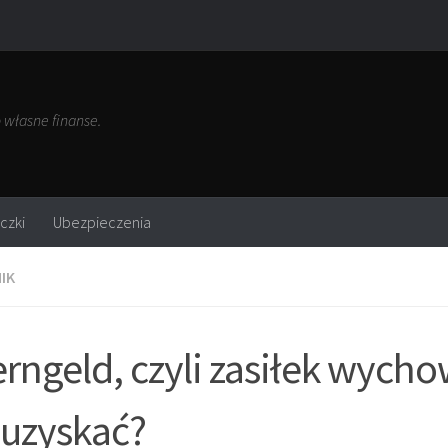
własne finanse.
czki
Ubezpieczenia
IK
erngeld, czyli zasiłek wych
 uzyskać?