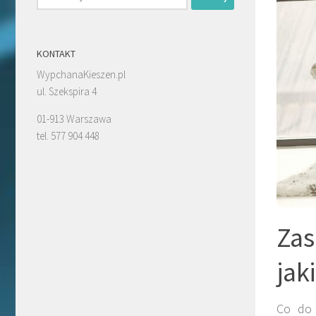
KONTAKT
WypchanaKieszen.pl
ul. Szekspira 4
01-913 Warszawa
tel. 577 904 448
Za
jak
Co do 