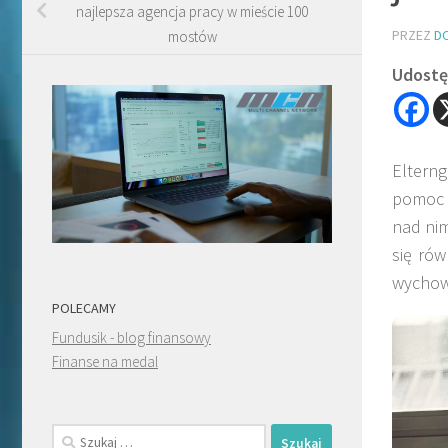
najlepsza agencja pracy w mieście 100
PRZEZ
D
mostów
Udostęp
Eltern
pomoc 
nad nim
się ró
wychowa
POLECAMY
Fundusik - blog finansowy
Finanse na medal
Szukaj: