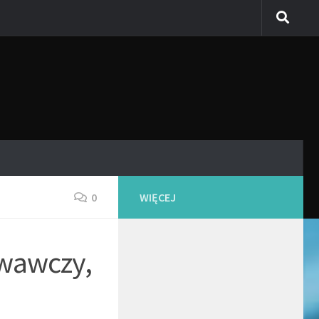
0
WIĘCEJ
owawczy,