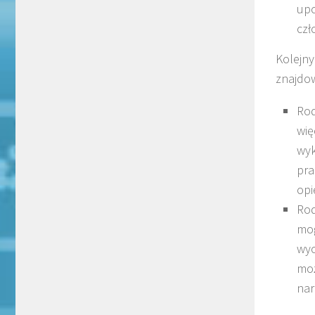
upo
czł
Kolejn
znajdo
Rod
wię
wyk
pra
opi
Rod
mo
wyc
mo
nar