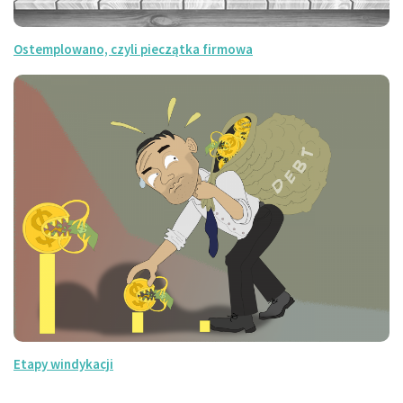
Ostemplowano, czyli pieczątka firmowa
Etapy windykacji