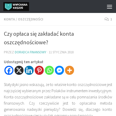
Przejdź do treści
KONTA
/
OSZCZĘDNOŚCI
1
Czy opłaca się zakładać konta
oszczędnościowe?
PRZEZ
DORADCA FINANSOWY
·
11 STYCZNIA 2018
Udostępnij ten artykuł
Statystyki jasno wskazują, że to właśnie konto oszczędnościowe jest
najczęściej wybieranym przez Polaków instrumentem inwestycyjnym.
Konta oszczędnościowe zakładane są w celu pomnażania środków
finansowych. Czy rzeczywiście jest to opłacalna metoda
generowania nadwyżki pieniędzy? Dowiedz się, dlaczego konto
oszczędnościowe cieszy się tak ogromną popularnością.