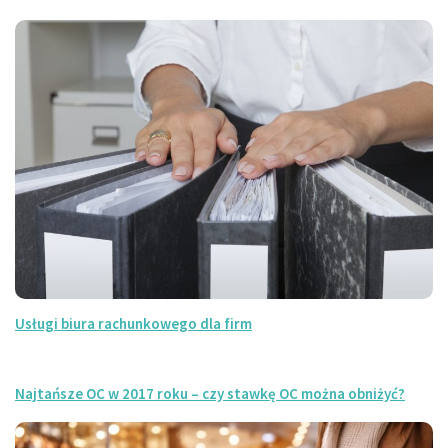
Usługi biura rachunkowego dla firm
Najtańsze OC w 2017 roku – czy stawkę OC można obniżyć?