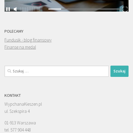
POLECAMY
Fundusik - blog finansowy
Finanse na medal
Szukaj:
KONTAKT
WypchanaKieszen.pl
ul. Szekspira 4
01-913 Warszawa
tel. 577 904 448