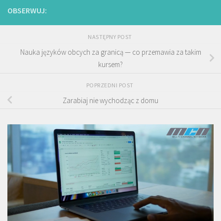
OBSERWUJ:
NASTĘPNY POST
Nauka języków obcych za granicą — co przemawia za takim
kursem?
POPRZEDNI POST
Zarabiaj nie wychodząc z domu