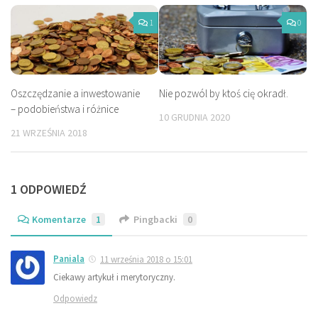
1
0
Oszczędzanie a inwestowanie
Nie pozwól by ktoś cię okradł.
– podobieństwa i różnice
10 GRUDNIA 2020
21 WRZEŚNIA 2018
1 ODPOWIEDŹ
Komentarze
1
Pingbacki
0
Paniala
11 września 2018 o 15:01
Ciekawy artykuł i merytoryczny.
Odpowiedz