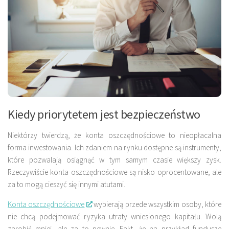
Kiedy priorytetem jest bezpieczeństwo
Niektórzy twierdzą, że
konta oszczędnościowe
to nieopłacalna
forma inwestowania. Ich zdaniem na rynku dostępne są instrumenty,
które pozwalają osiągnąć w tym samym czasie większy zysk.
Rzeczywiście
konta oszczędnościowe
są nisko oprocentowane, ale
za to mogą cieszyć się innymi atutami.
Konta oszczędnościowe
wybierają przede wszystkim osoby, które
nie chcą podejmować ryzyka utraty wniesionego kapitału. Wolą
zarobić mniej, ale za to pewnie. Fakt, że na przykład fundusze