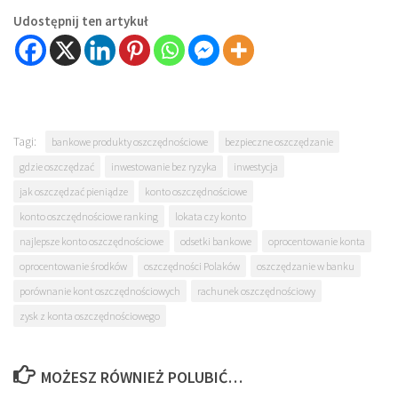
Udostępnij ten artykuł
Tagi:
bankowe produkty oszczędnościowe
bezpieczne oszczędzanie
gdzie oszczędzać
inwestowanie bez ryzyka
inwestycja
jak oszczędzać pieniądze
konto oszczędnościowe
konto oszczędnościowe ranking
lokata czy konto
najlepsze konto oszczędnościowe
odsetki bankowe
oprocentowanie konta
oprocentowanie środków
oszczędności Polaków
oszczędzanie w banku
porównanie kont oszczędnościowych
rachunek oszczędnościowy
zysk z konta oszczędnościowego
MOŻESZ RÓWNIEŻ POLUBIĆ…